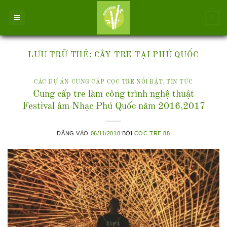
Bỏ
0
qua
nội
dung
LƯU TRỮ THẺ:
CÂY TRE TẠI PHÚ QUỐC
CÁC DỰ ÁN CUNG CẤP CỌC TRE NỔI BẬT
,
TIN TỨC
Cung cấp tre làm công trình nghệ thuật
Festival âm Nhạc Phú Quốc năm 2016,2017
ĐĂNG VÀO
06/11/2018
BỞI
CỌC TRE 88