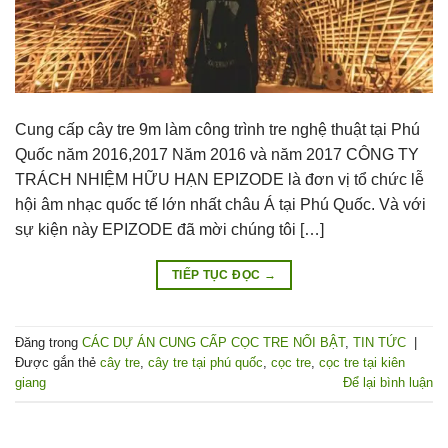
Cung cấp cây tre 9m làm công trình tre nghệ thuật tại Phú
Quốc năm 2016,2017 Năm 2016 và năm 2017 CÔNG TY
TRÁCH NHIỆM HỮU HẠN EPIZODE là đơn vị tổ chức lễ
hội âm nhạc quốc tế lớn nhất châu Á tại Phú Quốc. Và với
sự kiện này EPIZODE đã mời chúng tôi […]
TIẾP TỤC ĐỌC
→
Đăng trong
CÁC DỰ ÁN CUNG CẤP CỌC TRE NỔI BẬT
,
TIN TỨC
|
Được gắn thẻ
cây tre
,
cây tre tại phú quốc
,
cọc tre
,
cọc tre tại kiên
giang
Để lại bình luận