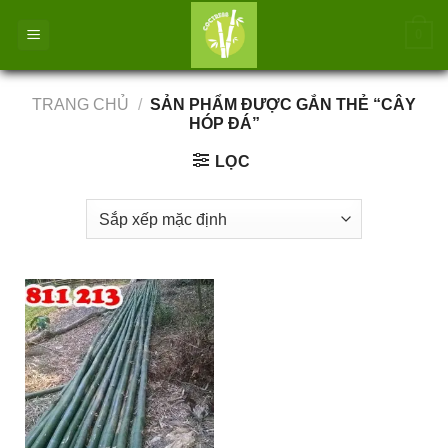
Bỏ
0
qua
nội
dung
TRANG CHỦ
/
SẢN PHẨM ĐƯỢC GẮN THẺ “CÂY
HÓP ĐÁ”
LỌC