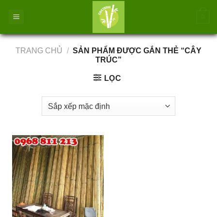
Bỏ
0
qua
nội
dung
TRANG CHỦ
/
SẢN PHẨM ĐƯỢC GẮN THẺ “CÂY
TRÚC”
LỌC