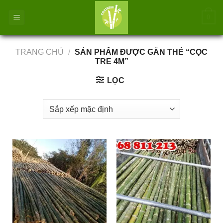
Bỏ
0
qua
nội
dung
TRANG CHỦ
/
SẢN PHẨM ĐƯỢC GẮN THẺ “CỌC
TRE 4M”
LỌC