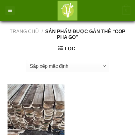
Bỏ
0
qua
nội
dung
TRANG CHỦ
/
SẢN PHẨM ĐƯỢC GẮN THẺ “COP
PHA GO”
LỌC