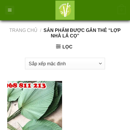
Bỏ
0
qua
nội
dung
TRANG CHỦ
/
SẢN PHẨM ĐƯỢC GẮN THẺ “LỢP
NHÀ LÁ CỌ”
LỌC